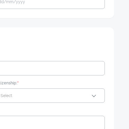
tizenship:
*
Select