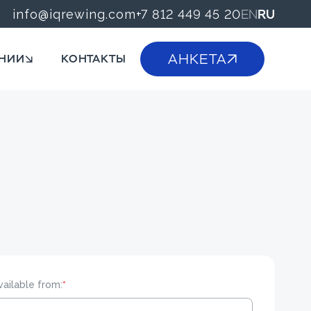
EN
RU
info@iqrewing.com
+7 812 449 45 20
АНКЕТА
НИИ
КОНТАКТЫ
vailable from:
*