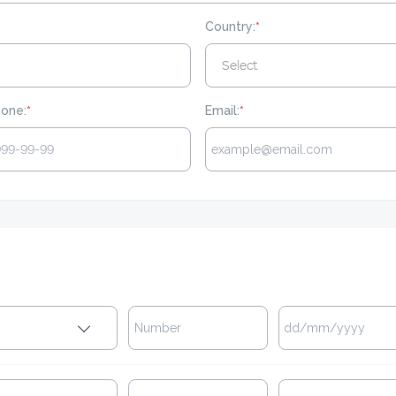
Country:
*
Select
hone:
*
Email:
*