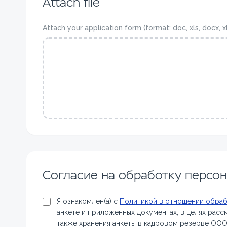
Attach file
Attach your application form (format: doc, xls, docx, x
Cогласие на обработку персо
Я ознакомлен(а) с
Политикой в отношении обра
анкете и приложенных документах, в целях расс
также хранения анкеты в кадровом резерве ОО