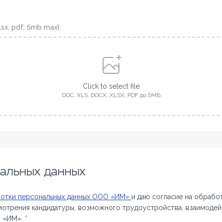
lsx, pdf; 5mb max):
Click to select file
DOC, XLS, DOCX, XLSX, PDF до 5МБ
нальных данных
ботки персональных данных ООО «ИМ»
и даю согласие на обрабо
мотрения кандидатуры, возможного трудоустройства, взаимодейс
О «ИМ».
*