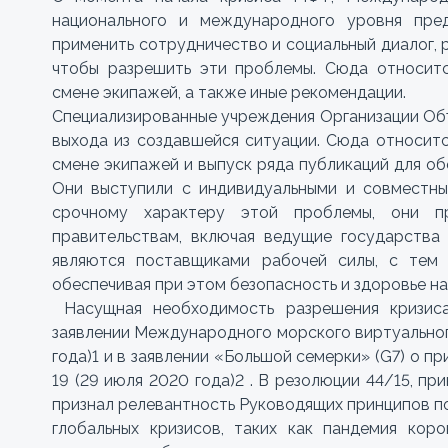
национального и международного уровня пре
применить сотрудничество и социальный диалог, р
чтобы разрешить эти проблемы. Сюда относит
смене экипажей, а также иные рекомендации.
Специализированные учреждения Организации Об
выхода из создавшейся ситуации. Сюда относит
смене экипажей и выпуск ряда публикаций для об
Они выступили с индивидуальными и совместны
срочному характеру этой проблемы, они п
правительствам, включая ведущие государства 
являются поставщиками рабочей силы, с тем 
обеспечивая при этом безопасность и здоровье на
Насущная необходимость разрешения кризис
заявлении Международного морского виртуальног
года)1 и в заявлении «Большой семерки» (G7) о п
19 (29 июля 2020 года)2 . В резолюции 44/15, пр
признал релевантность Руководящих принципов по
глобальных кризисов, таких как пандемия кор