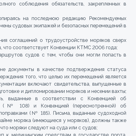
лного соблюдения обязательств, закрепленных в
 опираясь на последнюю редакцию Рекомендуемых
мены судовых экипажей и безопасных перемещений в
ния соглашений о трудоустройстве моряков сверх
в, что соответствует Конвенции КТМС 2006 года;
аршрутов судов с тем, чтобы они могли попасть в
не документы в качестве подтверждения статуса
верждения того, что целью их перемещений является
кументации включают свидетельства, выпущенные в
готовке и дипломировании моряков и несении вахты;
ть, выданные в соответствии с Конвенцией об
да (№ 108) и Конвенцией (пересмотренной) об
поправками (№ 185). Письма, выданные судоходной
найме моряка (имеющиеся у моряков), должны также
что моряки следуют на суда или с судов;
уп к медицинским средствам в государстве порта.