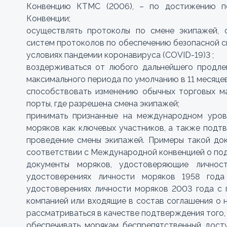
Конвенцию КТМС (2006), – по достижению по
Конвенции;
осуществлять протоколы по смене экипажей,
систем протоколов по обеспечению безопасной с
условиях пандемии коронавируса (COVID-19)3 ;
воздерживаться от любого дальнейшего продле
максимального периода по умолчанию в 11 месяце
способствовать изменению обычных торговых м
порты, где разрешена смена экипажей;
принимать признанные на международном уров
моряков как ключевых участников, а также подт
проведение смены экипажей. Примеры такой до
соответствии с Международной конвенцией о под
документы моряков, удостоверяющие личнос
удостоверениях личности моряков 1958 го
удостоверениях личности моряков 2003 года с 
компанией или входящие в состав соглашения о 
рассматриваться в качестве подтверждения того, 
обеспечивать морякам беспрепятственный дост