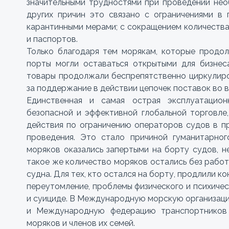
значительными трудностями при проведении не
других причин это связано с ограничениями в 
карантинными мерами; с сокращением количества 
и паспортов.
Только благодаря тем морякам, которые продол
порты могли оставаться открытыми для бизнес
товары продолжали беспрепятственно циркулиро
за поддержание в действии цепочек поставок во 
Единственная и самая острая эксплуатацио
безопасной и эффективной глобальной торговле
действия по ограничению операторов судов в п
проведения. Это стало причиной гуманитарно
моряков оказались запертыми на борту судов, н
такое же количество моряков остались без работы
судна. Для тех, кто остался на борту, продлили ко
переутомление, проблемы физического и психичес
и суициде. В Международную морскую организац
и Международную федерацию транспортников
моряков и членов их семей.