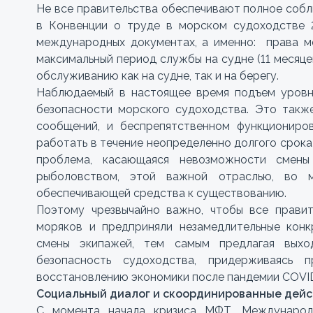
Не все правительства обеспечивают полное собл
в Конвенции о труде в морском судоходстве 
международных документах, а именно: права мо
максимальный период службы на судне (11 месяце
обслуживанию как на судне, так и на берегу.
Наблюдаемый в настоящее время подъем уровн
безопасности морского судоходства. Это такж
сообщений, и беспрепятственном функциониров
работать в течение неопределенно долгого срок
проблема, касающаяся невозможности смен
рыболовством, этой важной отраслью, во 
обеспечивающей средства к существованию.
Поэтому чрезвычайно важно, чтобы все правит
моряков и предприняли незамедлительные конк
смены экипажей, тем самым предлагая выход
безопасность судоходства, придерживаясь 
восстановлению экономики после пандемии COVID
Социальный диалог и скоординированные дейс
С момента начала кризиса МФТ, Международ