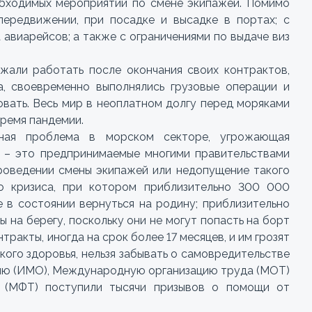
обходимых мероприятий по смене экипажей. Помимо
передвижении, при посадке и высадке в портах; с
авиарейсов; а также с ограничениями по выдаче виз
жали работать после окончания своих контрактов,
а, своевременно выполнялись грузовые операции и
вать. Весь мир в неоплатном долгу перед моряками
время пандемии.
нная проблема в морском секторе, угрожающая
, – это предпринимаемые многими правительствами
роведении смены экипажей или недопущение такого
го кризиса, при котором приблизительно 300 000
е в состоянии вернуться на родину; приблизительно
 на берегу, поскольку они не могут попасть на борт
нтракты, иногда на срок более 17 месяцев, и им грозят
кого здоровья, нельзя забывать о самовредительстве
ию (ИМО), Международную организацию труда (МОТ)
 (МФТ) поступили тысячи призывов о помощи от