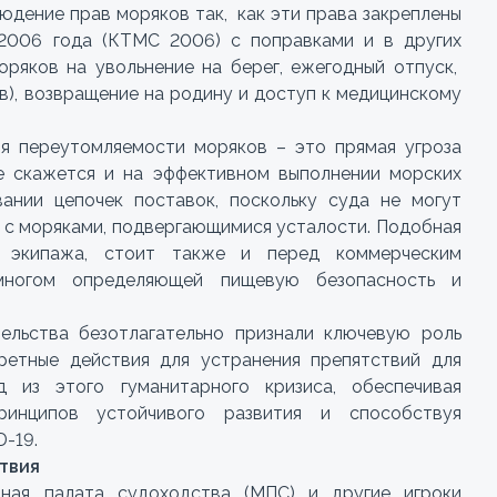
юдение прав моряков так, как эти права закреплены
2006 года (КТМС 2006) с поправками и в других
ряков на увольнение на берег, ежегодный отпуск,
в), возвращение на родину и доступ к медицинскому
я переутомляемости моряков – это прямая угроза
е скажется и на эффективном выполнении морских
ании цепочек поставок, поскольку суда не могут
а с моряками, подвергающимися усталости. Подобная
ы экипажа, стоит также и перед коммерческим
многом определяющей пищевую безопасность и
ельства безотлагательно признали ключевую роль
ретные действия для устранения препятствий для
 из этого гуманитарного кризиса, обеспечивая
принципов устойчивого развития и способствуя
-19.
твия
ная палата судоходства (МПС) и другие игроки