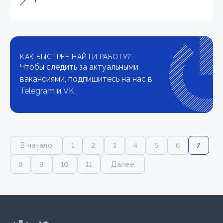
КАК БЫСТРЕЕ НАЙТИ РАБОТУ?
Чтобы следить за актуальными
вакансиями, подпишитесь на нас в
Telegram
и
VK
.
В начало
1
2
3
4
5
6
7
8
9
10
11
Далее