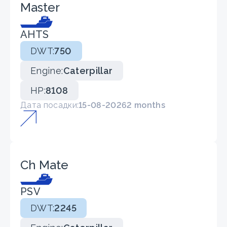
Master
AHTS
DWT:
750
Engine:
Caterpillar
HP:
8108
Дата посадки:
15-08-2026
2 months
Ch Mate
PSV
DWT:
2245