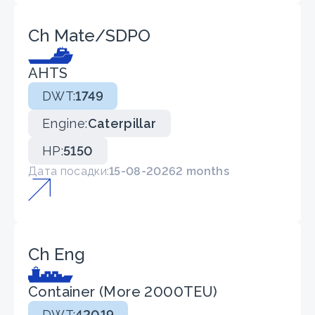
Ch Mate/SDPO
AHTS
DWT:
1749
Engine:
Caterpillar
HP:
5150
Дата посадки:
15-08-2026
2 months
Ch Eng
Container (More 2000TEU)
DWT:
42019